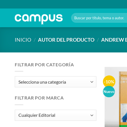
Saltar
al
Buscar
contenido
por:
INICIO
/
AUTOR DEL PRODUCTO
/
ANDREW B
FILTRAR POR CATEGORÍA
-10%
Nuevo
FILTRAR POR MARCA