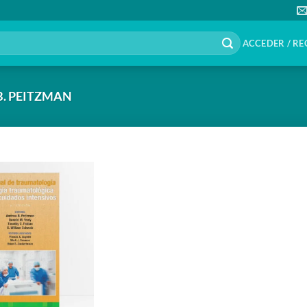
ACCEDER / RE
. PEITZMAN
Añadir
a la
lista de
deseos