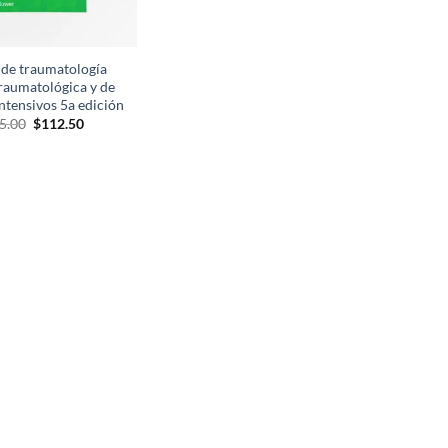
de traumatología
traumatológica y de
ntensivos 5a edición
El
El
5.00
$
112.50
precio
precio
original
actual
era:
es:
$125.00.
$112.50.