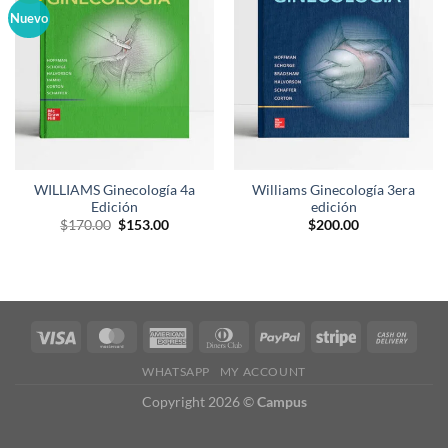
lista de
lista de
Nuevo
deseos
deseos
WILLIAMS Ginecología 4a
Williams Ginecología 3era
Edición
edición
El
El
$
170.00
$
153.00
$
200.00
precio
precio
original
actual
era:
es:
$170.00.
$153.00.
WHATSAPP
MY ACCOUNT
Copyright 2026 ©
Campus