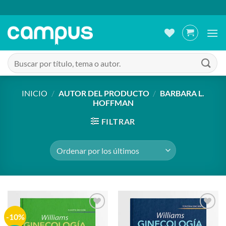
Saltar
al
contenido
Buscar
por:
INICIO
/
AUTOR DEL PRODUCTO
/
BARBARA L.
HOFFMAN
FILTRAR
-10%
Añadir
Añadir
a la
a la