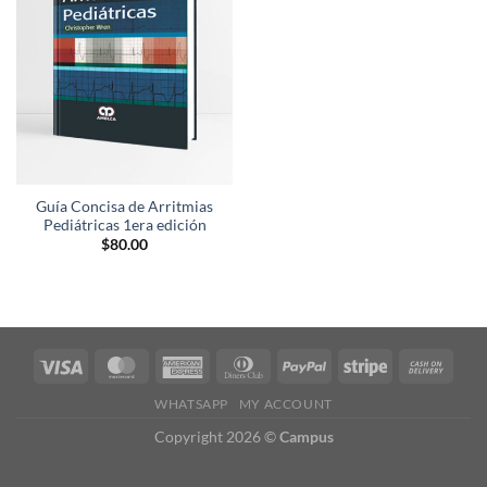
lista de
deseos
Guía Concisa de Arritmias
Pediátricas 1era edición
$
80.00
WHATSAPP
MY ACCOUNT
Copyright 2026 ©
Campus