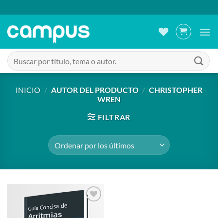
Saltar
al
contenido
Buscar
por:
INICIO
/
AUTOR DEL PRODUCTO
/
CHRISTOPHER
WREN
FILTRAR
Añadir
a la