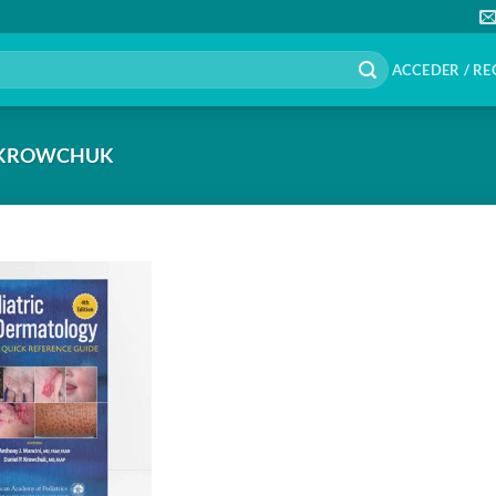
ACCEDER / RE
. KROWCHUK
Añadir
a la
lista de
deseos