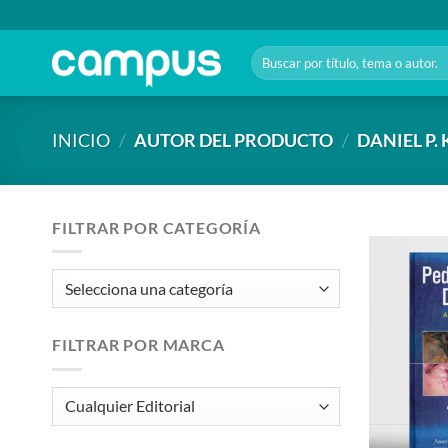
Saltar
al
Buscar
contenido
por:
INICIO
/
AUTOR DEL PRODUCTO
/
DANIEL P
FILTRAR POR CATEGORÍA
FILTRAR POR MARCA