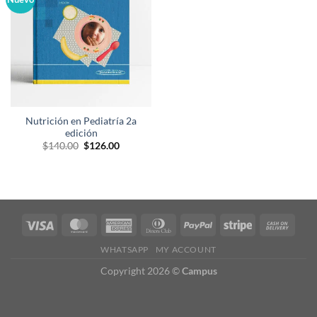
deseos
Nutrición en Pediatría 2a
edición
El
El
$
140.00
$
126.00
precio
precio
original
actual
era:
es:
$140.00.
$126.00.
WHATSAPP
MY ACCOUNT
Copyright 2026 ©
Campus