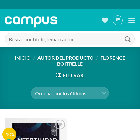
Saltar
al
contenido
Buscar
por:
INICIO
/
AUTOR DEL PRODUCTO
/
FLORENCE
BOITRELLE
FILTRAR
-10%
Añadir
a la