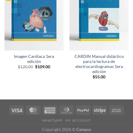
lista de
lista de
deseos
deseos
Imagen Cardíaca 1era
CARDIN Manual didáctico
edición
para la lectura de
electrocardiogramas 1era
El
El
$
120.00
$
109.00
precio
precio
edición
original
actual
$
55.00
era:
es:
$120.00.
$109.00.
WHATSAPP
MY ACCOUNT
Copyright 2026 ©
Campus