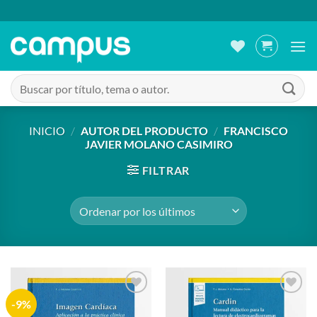
Saltar
al
contenido
Buscar
por:
INICIO
/
AUTOR DEL PRODUCTO
/
FRANCISCO
JAVIER MOLANO CASIMIRO
FILTRAR
-9%
Añadir
Añadir
a la
a la