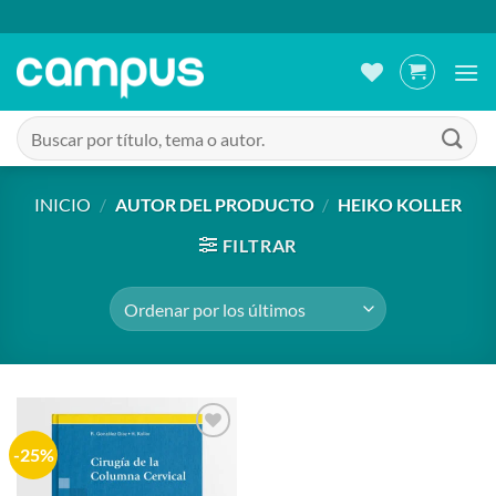
Saltar
al
contenido
Buscar
por:
INICIO
/
AUTOR DEL PRODUCTO
/
HEIKO KOLLER
FILTRAR
-25%
Añadir
a la
lista de