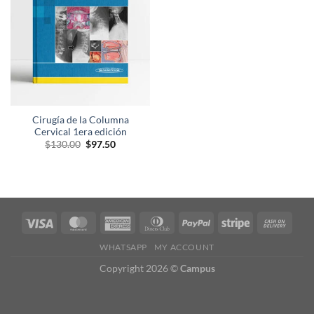
deseos
Cirugía de la Columna
Cervical 1era edición
El
El
$
130.00
$
97.50
precio
precio
original
actual
era:
es:
$130.00.
$97.50.
WHATSAPP
MY ACCOUNT
Copyright 2026 ©
Campus