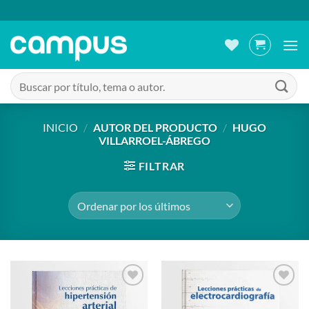
Saltar
al
contenido
Buscar
por:
INICIO
/
AUTOR DEL PRODUCTO
/
HUGO
VILLARROEL-ÁBREGO
FILTRAR
Añadir
Añadir
a la
a la