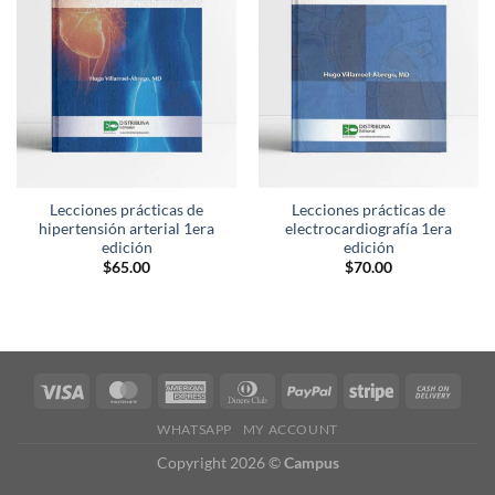
lista de
lista de
deseos
deseos
Lecciones prácticas de
Lecciones prácticas de
hipertensión arterial 1era
electrocardiografía 1era
edición
edición
$
65.00
$
70.00
WHATSAPP
MY ACCOUNT
Copyright 2026 ©
Campus