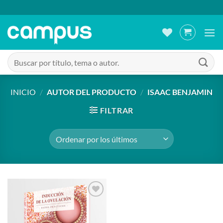
Saltar
al
contenido
Buscar
por:
INICIO
/
AUTOR DEL PRODUCTO
/
ISAAC BENJAMIN
FILTRAR
Añadir
a la
lista de