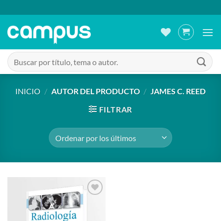
Saltar
al
contenido
Buscar
por:
INICIO
/
AUTOR DEL PRODUCTO
/
JAMES C. REED
FILTRAR
Añadir
a la
lista de