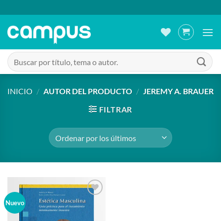
Saltar
al
contenido
Buscar
por:
INICIO
/
AUTOR DEL PRODUCTO
/
JEREMY A. BRAUER
FILTRAR
Añadir
Nuevo
a la
lista de