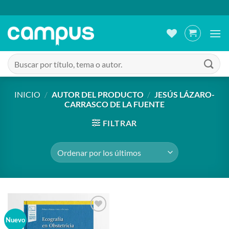
Saltar
al
contenido
Buscar
por:
INICIO
/
AUTOR DEL PRODUCTO
/
JESÚS LÁZARO-
CARRASCO DE LA FUENTE
FILTRAR
Añadir
Nuevo
a la