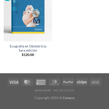
lista de
deseos
Ecografía en Obstetricia
1era edición
$
120.00
WHATSAPP
MY ACCOUNT
Copyright 2026 ©
Campus