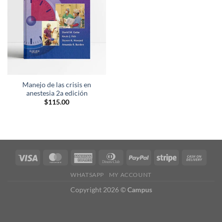
deseos
Manejo de las crisis en
anestesia 2a edición
$
115.00
WHATSAPP
MY ACCOUNT
Copyright 2026 ©
Campus