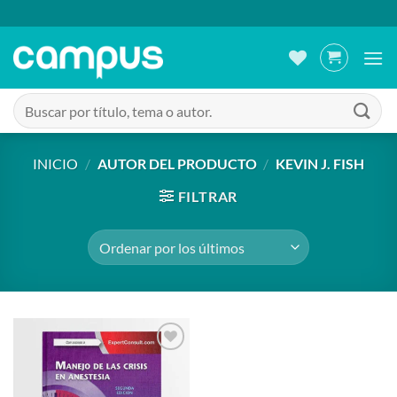
Saltar
al
contenido
Buscar
por:
INICIO
/
AUTOR DEL PRODUCTO
/
KEVIN J. FISH
FILTRAR
Añadir
a la
lista de