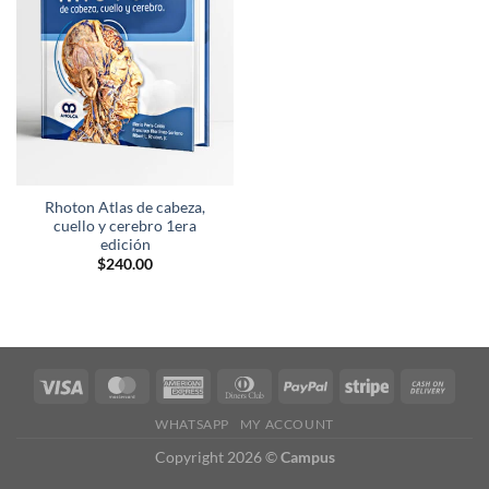
lista de
deseos
Rhoton Atlas de cabeza,
cuello y cerebro 1era
edición
$
240.00
WHATSAPP
MY ACCOUNT
Copyright 2026 ©
Campus