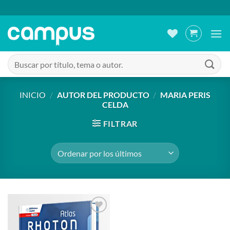
Saltar
al
contenido
Buscar
por:
INICIO
/
AUTOR DEL PRODUCTO
/
MARIA PERIS
CELDA
FILTRAR
Añadir
a la