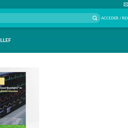
ACCEDER / RE
LLEF
Añadir
a la
lista de
deseos