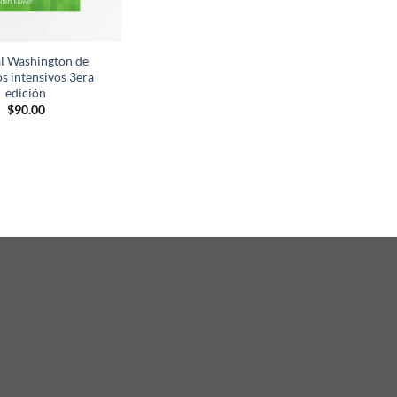
l Washington de
s intensivos 3era
edición
$
90.00