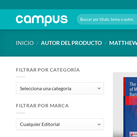
Saltar
al
Buscar
contenido
por:
INICIO
/
AUTOR DEL PRODUCTO
/
MATTHEW
FILTRAR POR CATEGORÍA
FILTRAR POR MARCA