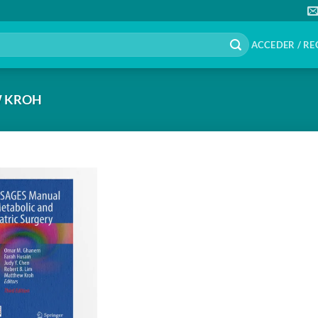
ACCEDER / RE
 KROH
Añadir
a la
lista de
deseos