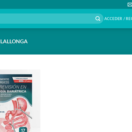
ACCEDER / RE
ILALLONGA
Añadir
a la
lista de
deseos