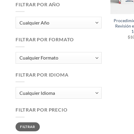
FILTRAR POR AÑO
Procedimie
Revisión e
1
$
1
FILTRAR POR FORMATO
FILTRAR POR IDIOMA
FILTRAR POR PRECIO
Precio
Precio
FILTRAR
mínimo
máximo