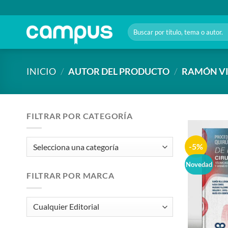
Saltar
al
Buscar
contenido
por:
INICIO
/
AUTOR DEL PRODUCTO
/
RAMÓN V
FILTRAR POR CATEGORÍA
-5%
Novedad
FILTRAR POR MARCA