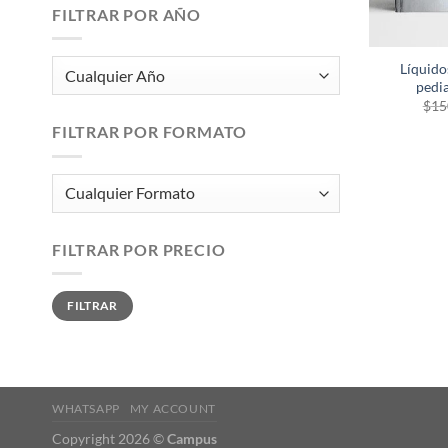
FILTRAR POR AÑO
Líquidos
pedia
$
15
FILTRAR POR FORMATO
FILTRAR POR PRECIO
Precio
Precio
FILTRAR
mínimo
máximo
WHATSAPP
MY ACCOUNT
Copyright 2026 ©
Campus