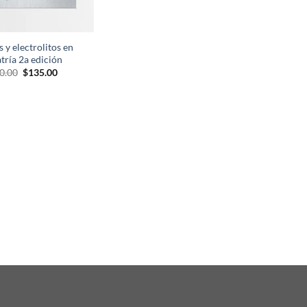
 y electrolitos en
tría 2a edición
El
El
0.00
$
135.00
precio
precio
original
actual
era:
es:
$150.00.
$135.00.