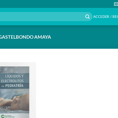
ACCEDER / RE
GASTELBONDO AMAYA
Añadir
a la
lista de
deseos