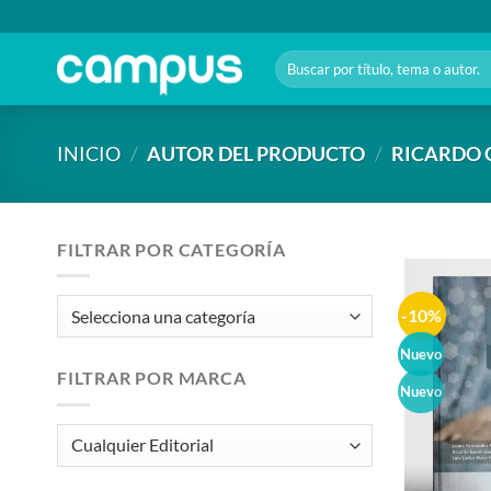
Saltar
al
Buscar
contenido
por:
INICIO
/
AUTOR DEL PRODUCTO
/
RICARDO 
FILTRAR POR CATEGORÍA
-10%
Nuevo
FILTRAR POR MARCA
Nuevo