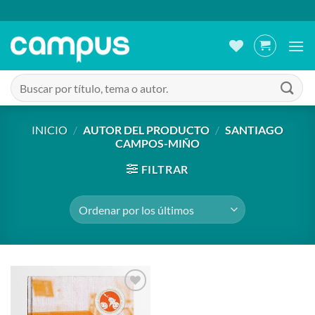
Saltar
al
contenido
Buscar
por:
INICIO
/
AUTOR DEL PRODUCTO
/
SANTIAGO
CAMPOS-MIÑO
FILTRAR
Añadir
a la