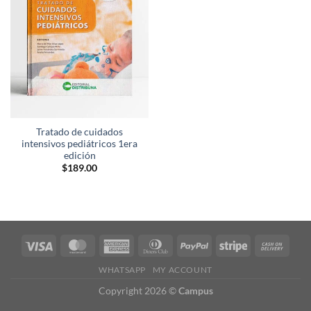
lista de
deseos
Tratado de cuidados
intensivos pediátricos 1era
edición
$
189.00
WHATSAPP
MY ACCOUNT
Copyright 2026 ©
Campus