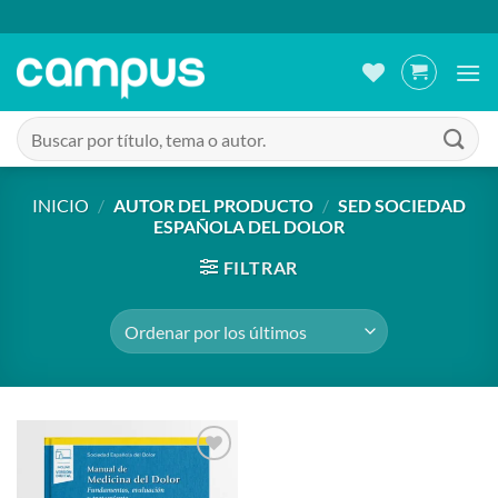
Saltar
al
contenido
Buscar
por:
INICIO
/
AUTOR DEL PRODUCTO
/
SED SOCIEDAD
ESPAÑOLA DEL DOLOR
FILTRAR
Añadir
a la