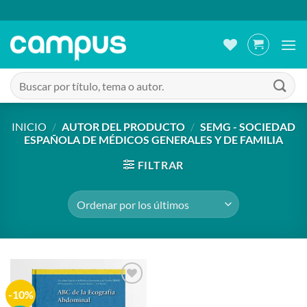
Saltar
al
contenido
Buscar
por:
INICIO
/
AUTOR DEL PRODUCTO
/
SEMG - SOCIEDAD
ESPAÑOLA DE MÉDICOS GENERALES Y DE FAMILIA
FILTRAR
-10%
Añadir
a la