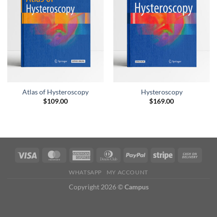
lista de
lista de
deseos
deseos
Atlas of Hysteroscopy
Hysteroscopy
$
109.00
$
169.00
WHATSAPP
MY ACCOUNT
Copyright 2026 ©
Campus