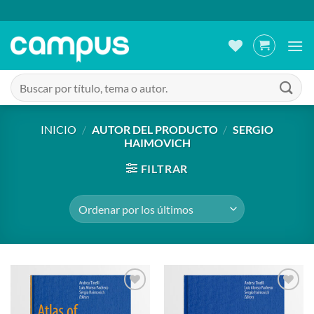
Saltar
al
contenido
Buscar
por:
INICIO
/
AUTOR DEL PRODUCTO
/
SERGIO
HAIMOVICH
FILTRAR
Añadir
Añadir
a la
a la