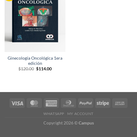
lista de
deseos
Ginecología Oncológica 1era
edición
El
El
$
120.00
$
114.00
precio
precio
original
actual
era:
es:
$120.00.
$114.00.
WHATSAPP
MY ACCOUNT
Copyright 2026 ©
Campus