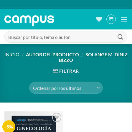
Saltar
al
contenido
Buscar
por:
INICIO
/
AUTOR DEL PRODUCTO
/
SOLANGE M. DINIZ
BIZZO
FILTRAR
-5%
Añadir
a la