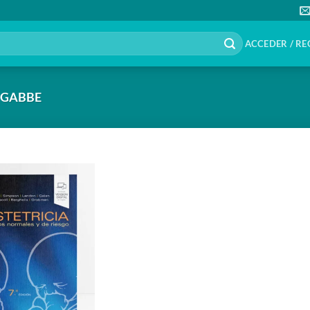
ACCEDER / RE
 GABBE
Añadir
a la
lista de
deseos