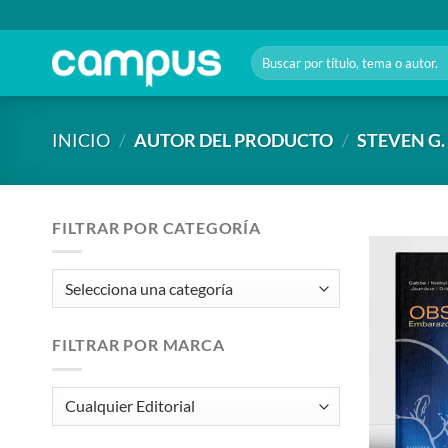
Saltar
al
Buscar
contenido
por:
INICIO
/
AUTOR DEL PRODUCTO
/
STEVEN G.
FILTRAR POR CATEGORÍA
FILTRAR POR MARCA