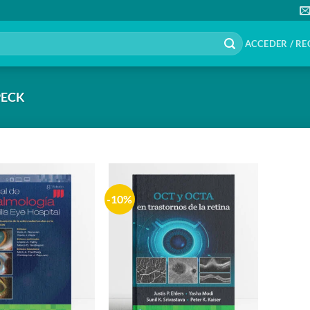
ACCEDER / RE
PECK
-10%
Añadir
Añadir
a la
a la
lista de
lista de
deseos
deseos