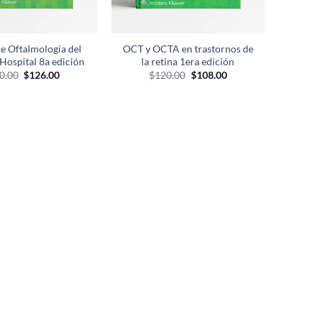
e Oftalmología del
OCT y OCTA en trastornos de
 Hospital 8a edición
la retina 1era edición
El
El
El
El
0.00
$
126.00
$
120.00
$
108.00
precio
precio
precio
precio
original
actual
original
actual
era:
es:
era:
es:
$140.00.
$126.00.
$120.00.
$108.00.