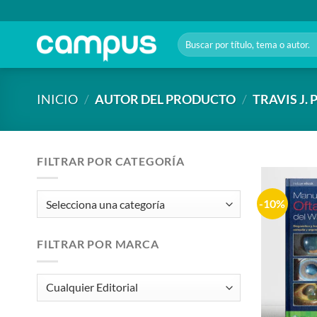
Saltar
al
Buscar
contenido
por:
INICIO
/
AUTOR DEL PRODUCTO
/
TRAVIS J. 
FILTRAR POR CATEGORÍA
-10%
FILTRAR POR MARCA