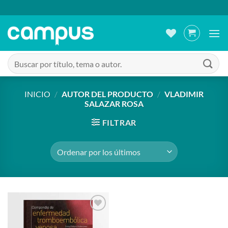
Saltar
al
contenido
Buscar
por:
INICIO
/
AUTOR DEL PRODUCTO
/
VLADIMIR
SALAZAR ROSA
FILTRAR
Añadir
a la