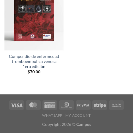
lista de
deseos
Compendio de enfermedad
tromboembólica venosa
1era edición
$
70.00
WHATSAPP
MY ACCOUNT
Copyright 2026 ©
Campus