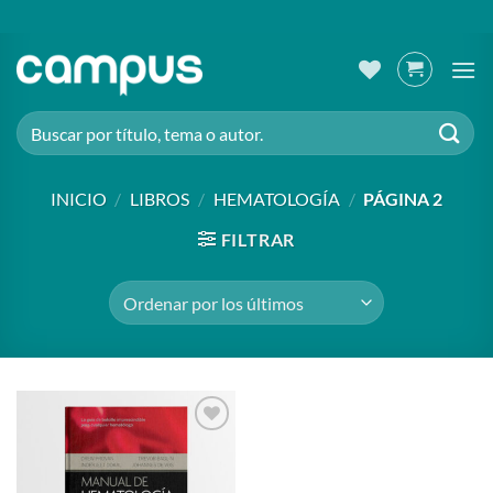
Saltar
al
contenido
Buscar
por:
INICIO
/
LIBROS
/
HEMATOLOGÍA
/
PÁGINA 2
FILTRAR
Añadir
a la
lista de
deseos