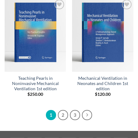
Añadir
Añadir
a la
a la
lista de
lista de
deseos
deseos
Teaching Pearls in
Mechanical Ventilation in
Noninvasive Mechanical
Neonates and Children 1st
Ventilation 1st edition
edition
$
250.00
$
120.00
1
2
3