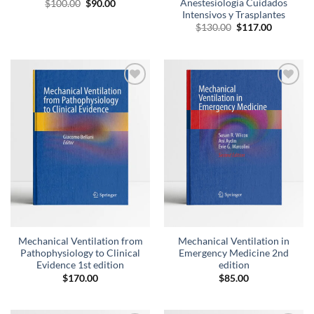
Anestesiología Cuidados
El
El
$
100.00
$
90.00
precio
precio
Intensivos y Trasplantes
original
actual
El
El
$
130.00
$
117.00
era:
es:
precio
precio
$100.00.
$90.00.
original
actual
era:
es:
$130.00.
$117.00.
Añadir
Añadir
a la
a la
lista de
lista de
deseos
deseos
Mechanical Ventilation from
Mechanical Ventilation in
Pathophysiology to Clinical
Emergency Medicine 2nd
Evidence 1st edition
edition
$
170.00
$
85.00