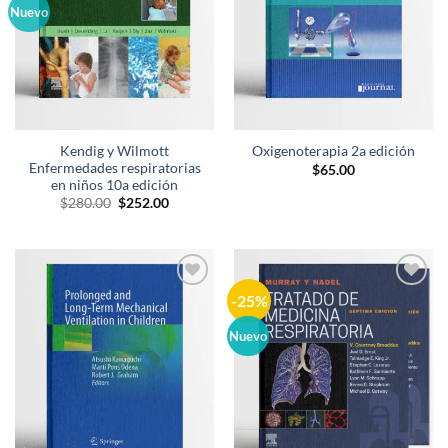
Nuevo
Kendig y Wilmott
Oxigenoterapia 2a edición
Enfermedades respiratorias
$
65.00
en niños 10a edición
El
El
$
280.00
$
252.00
precio
precio
original
actual
era:
es:
$280.00.
$252.00.
-25%
Añadir
Añadir
a la
a la
lista de
lista de
Nuevo
deseos
deseos