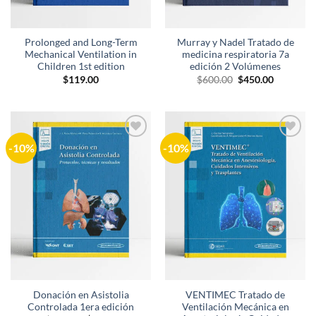
Prolonged and Long-Term
Murray y Nadel Tratado de
Mechanical Ventilation in
medicina respiratoria 7a
Children 1st edition
edición 2 Volúmenes
El
El
$
119.00
$
600.00
$
450.00
precio
precio
original
actual
era:
es:
$600.00.
$450.00.
-10%
-10%
Añadir
Añadir
a la
a la
lista de
lista de
deseos
deseos
Donación en Asistolia
VENTIMEC Tratado de
Controlada 1era edición
Ventilación Mecánica en