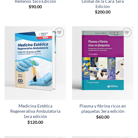
Rellenos 1era Edición
Global de la Cara 1era
Edición
$
90.00
$
200.00
Añadir
Añadir
a la
a la
lista de
lista de
deseos
deseos
Medicina Estética
Plasma y fibrina ricos en
Regenerativa Ambulatoria
plaquetas 3era edición
1era edición
$
60.00
$
120.00