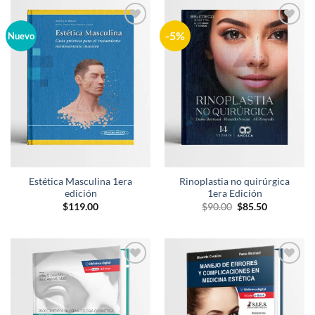
-5%
Añadir
Añadir
Nuevo
a la
a la
lista de
lista de
deseos
deseos
Estética Masculina 1era
Rinoplastia no quirúrgica
edición
1era Edición
El
El
$
119.00
$
90.00
$
85.50
precio
precio
original
actual
era:
es:
$90.00.
$85.50.
Añadir
Añadir
a la
a la
lista de
lista de
deseos
deseos