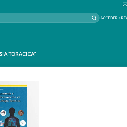
ACCEDER / RE
SIA TORÁCICA”
Añadir
a la
lista de
deseos