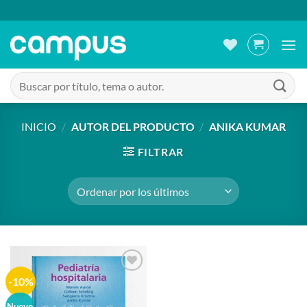
Saltar
al
contenido
Buscar
por:
INICIO
/
AUTOR DEL PRODUCTO
/
ANIKA KUMAR
FILTRAR
-10%
Añadir
a la
lista de
Nuevo