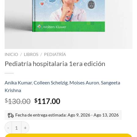
INICIO
/
LIBROS
/
PEDIATRÍA
Pediatría hospitalaria 1era edición
Anika Kumar
,
Colleen Schelzig
,
Moises Auron
,
Sangeeta
Krishna
El
El
130.00
117.00
$
$
precio
precio
original
actual
Fecha de entrega estimada: Ago 9, 2026 - Ago 13, 2026
era:
es:
Pediatría hospitalaria 1era edición cantidad
$130.00.
$117.00.