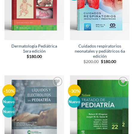
Dermatología Pediátrica
Cuidados respiratorios
1era edición
neonatales y pediátricos 6a
edición
$
180.00
El
El
$
200.00
$
180.00
precio
precio
original
actual
era:
es:
$200.00.
$180.00.
-10%
-30%
Añadir
Añadir
a la
a la
lista de
lista de
Nuevo
Nuevo
deseos
deseos
Nuevo