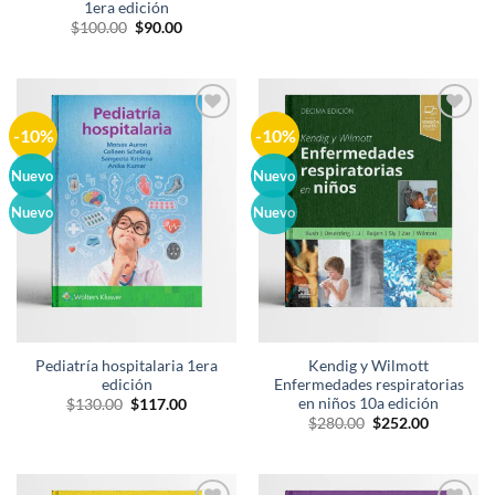
precio
precio
1era edición
original
actual
El
El
$
100.00
$
90.00
era:
es:
precio
precio
$250.00.
$225.00.
original
actual
era:
es:
$100.00.
$90.00.
-10%
-10%
Añadir
Añadir
a la
a la
lista de
lista de
Nuevo
Nuevo
deseos
deseos
Nuevo
Nuevo
Pediatría hospitalaria 1era
Kendig y Wilmott
edición
Enfermedades respiratorias
en niños 10a edición
El
El
$
130.00
$
117.00
precio
precio
El
El
$
280.00
$
252.00
original
actual
precio
precio
era:
es:
original
actual
$130.00.
$117.00.
era:
es:
$280.00.
$252.00.