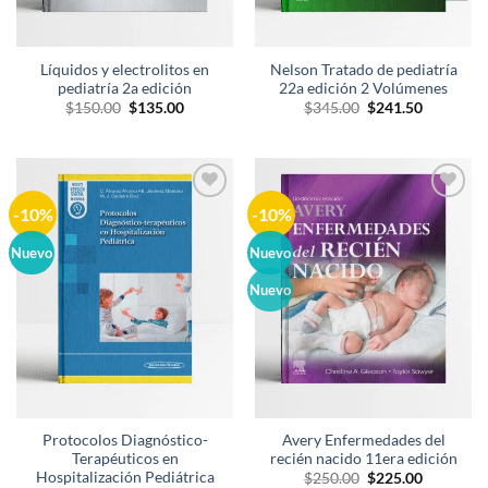
Líquidos y electrolitos en
Nelson Tratado de pediatría
pediatría 2a edición
22a edición 2 Volúmenes
El
El
El
El
$
150.00
$
135.00
$
345.00
$
241.50
precio
precio
precio
precio
original
actual
original
actual
era:
es:
era:
es:
$150.00.
$135.00.
$345.00.
$241.50.
-10%
-10%
Añadir
Añadir
a la
a la
lista de
lista de
Nuevo
Nuevo
deseos
deseos
Nuevo
Protocolos Diagnóstico-
Avery Enfermedades del
Terapéuticos en
recién nacido 11era edición
Hospitalización Pediátrica
El
El
$
250.00
$
225.00