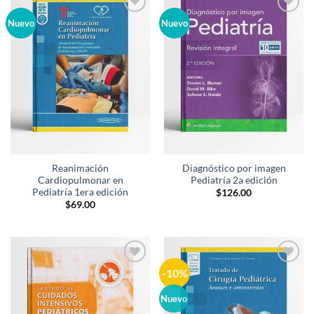
Añadir
Añadir
Nuevo
Nuevo
a la
a la
lista de
lista de
deseos
deseos
Reanimación
Diagnóstico por imagen
Cardiopulmonar en
Pediatría 2a edición
Pediatría 1era edición
$
126.00
$
69.00
-10%
Añadir
Añadir
a la
a la
lista de
lista de
Nuevo
deseos
deseos