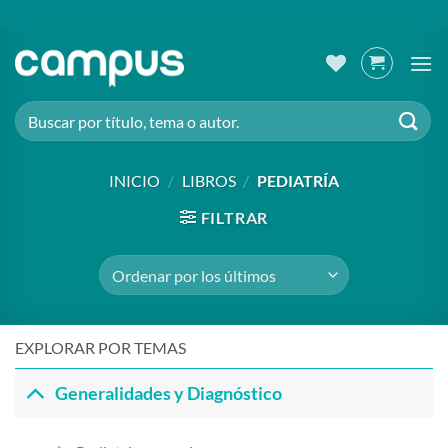
Saltar
al
contenido
Buscar
por:
INICIO
/
LIBROS
/
PEDIATRÍA
FILTRAR
EXPLORAR POR TEMAS
Generalidades y Diagnóstico