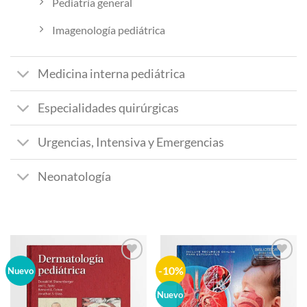
Pediatría general
Imagenología pediátrica
Medicina interna pediátrica
Especialidades quirúrgicas
Urgencias, Intensiva y Emergencias
Neonatología
-10%
Añadir
Añadir
Nuevo
a la
a la
lista de
lista de
Nuevo
deseos
deseos