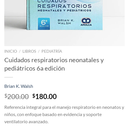
INICIO
/
LIBROS
/
PEDIATRÍA
Cuidados respiratorios neonatales y
pediátricos 6a edición
Brian K. Walsh
El
El
200.00
180.00
$
$
precio
precio
Referencia integral para el manejo respiratorio en neonatos y
original
actual
niños, con enfoque basado en evidencia y soporte
era:
es:
ventilatorio avanzado.
$200.00.
$180.00.