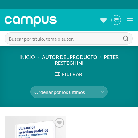
Saltar
al
contenido
Buscar
por:
INICIO
/
AUTOR DEL PRODUCTO
/
PETER
RESTEGHINI
FILTRAR
Añadir
a la