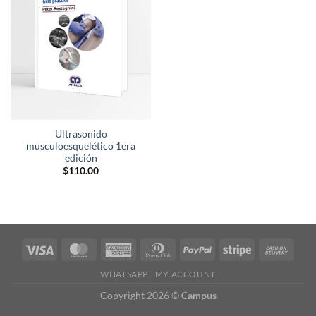
lista de
deseos
Ultrasonido
musculoesquelético 1era
edición
$
110.00
WHATSAPP
MY ACCOUNT
Copyright 2026 ©
Campus