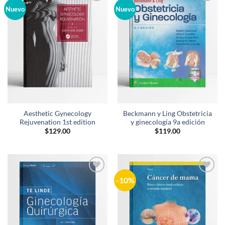
Añadir
Añadir
Nuevo
Nuevo
a la
a la
lista de
lista de
deseos
deseos
Aesthetic Gynecology
Beckmann y Ling Obstetricia
Rejuvenation 1st edition
y ginecología 9a edición
$
129.00
$
119.00
-10%
Añadir
Añadir
a la
a la
lista de
lista de
deseos
deseos