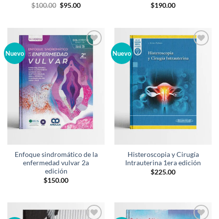
El
El
$
100.00
$
95.00
$
190.00
precio
precio
original
actual
era:
es:
$100.00.
$95.00.
Añadir
Añadir
Nuevo
Nuevo
a la
a la
lista de
lista de
deseos
deseos
Enfoque sindromático de la
Histeroscopia y Cirugía
enfermedad vulvar 2a
Intrauterina 1era edición
edición
$
225.00
$
150.00