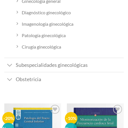
Ginecología general
Diagnóstico ginecológico
Imagenología ginecológica
Patología ginecológica
Cirugía ginecológica
Subespecialidades ginecológicas
Obstetricia
-20%
-10%
Añadir
Añadir
a la
a la
lista de
lista de