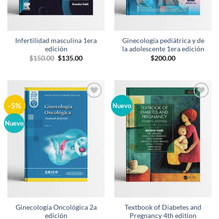
Infertilidad masculina 1era
Ginecología pediátrica y de
edición
la adolescente 1era edición
El
El
$
150.00
$
135.00
$
200.00
precio
precio
original
actual
era:
es:
$150.00.
$135.00.
-5%
Añadir
Añadir
Nuevo
a la
a la
lista de
lista de
Nuevo
deseos
deseos
Ginecología Oncológica 2a
Textbook of Diabetes and
edición
Pregnancy 4th edition