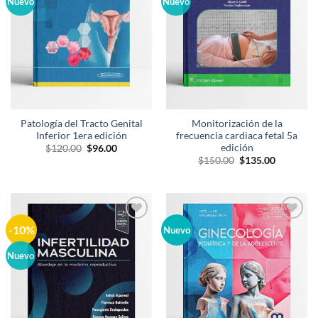
Nuevo
Nuevo
deseos
deseos
Patología del Tracto Genital
Monitorización de la
Inferior 1era edición
frecuencia cardiaca fetal 5a
edición
El
El
$
120.00
$
96.00
precio
precio
El
El
$
150.00
$
135.00
original
actual
precio
precio
era:
es:
original
actual
$120.00.
$96.00.
era:
es:
$150.00.
$135.00.
-10%
Añadir
Añadir
Nuevo
a la
a la
lista de
lista de
Nuevo
deseos
deseos