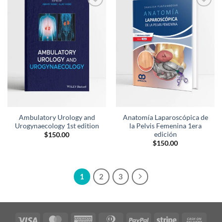
Añadir
Añadir
a la
a la
lista de
lista de
deseos
deseos
Ambulatory Urology and
Anatomía Laparoscópica de
Urogynaecology 1st edition
la Pelvis Femenina 1era
edición
$
150.00
$
150.00
1
2
3