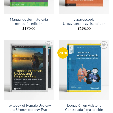
Manual de dermatología
Laparoscopic
genital 4a edición
Urogynaecology 1st edition
$
170.00
$
195.00
-10%
Añadir
Añadir
a la
a la
lista de
lista de
deseos
deseos
Textbook of Female Urology
Donación en Asistolia
and Urogynecology Two-
Controlada 1era edición