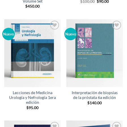
Volume Set
El
El
$
100.00
$
90.00
precio
precio
$
450.00
original
actual
era:
es:
$100.00.
$90.00.
Añadir
Añadir
Nuevo
Nuevo
a la
a la
lista de
lista de
deseos
deseos
Lecciones de Medicina
Interpretación de biopsias
Urología y Nefrología 1era
de la próstata 6a edición
edición
$
140.00
$
95.00