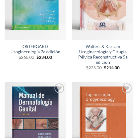
OSTERGARD
Walters & Karram
Uroginecología 7a edición
Uroginecología y Cirugía
Pélvica Reconstructiva 5a
El
El
$
260.00
$
234.00
precio
precio
edición
original
actual
El
El
$
225.00
$
214.00
era:
es:
precio
precio
$260.00.
$234.00.
original
actual
era:
es:
$225.00.
$214.00.
Añadir
Añadir
a la
a la
lista de
lista de
deseos
deseos