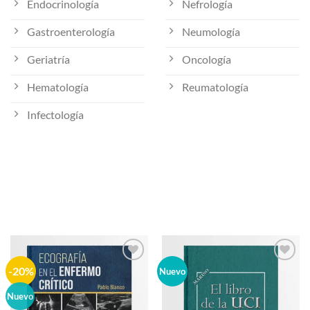
Endocrinología
Nefrología
Gastroenterología
Neumología
Geriatría
Oncología
Hematología
Reumatología
Infectología
-20%
Añadir
Añadir
Nuevo
a la
a la
lista de
lista de
Nuevo
deseos
deseos