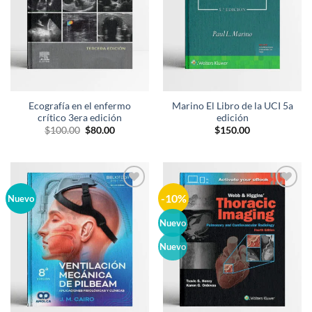
Ecografía en el enfermo
Marino El Libro de la UCI 5a
crítico 3era edición
edición
El
El
$
100.00
$
80.00
$
150.00
precio
precio
original
actual
era:
es:
$100.00.
$80.00.
-10%
Añadir
Añadir
Nuevo
a la
a la
lista de
lista de
Nuevo
deseos
deseos
Nuevo