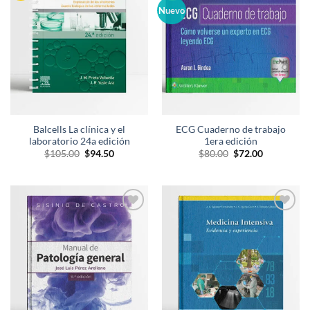
lista de
lista de
Nuevo
deseos
deseos
Balcells La clínica y el
ECG Cuaderno de trabajo
laboratorio 24a edición
1era edición
El
El
El
El
$
105.00
$
94.50
$
80.00
$
72.00
precio
precio
precio
precio
original
actual
original
actual
era:
es:
era:
es:
$105.00.
$94.50.
$80.00.
$72.00.
Añadir
Añadir
a la
a la
lista de
lista de
deseos
deseos