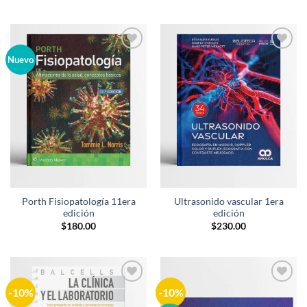
Añadir
Añadir
Nuevo
a la
a la
lista de
lista de
deseos
deseos
Porth Fisiopatología 11era
Ultrasonido vascular 1era
edición
edición
$
180.00
$
230.00
-10%
-10%
Añadir
Añadir
a la
a la