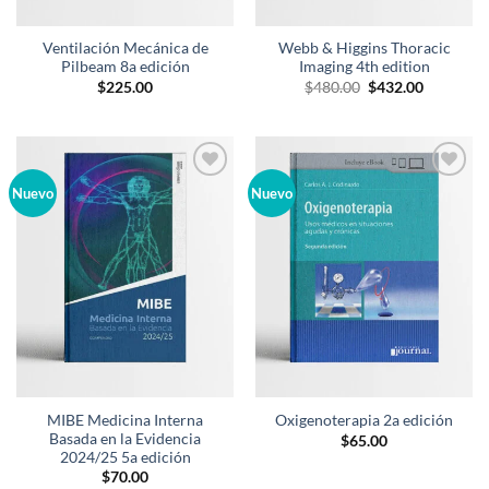
Ventilación Mecánica de
Webb & Higgins Thoracic
Pilbeam 8a edición
Imaging 4th edition
El
El
$
225.00
$
480.00
$
432.00
precio
precio
original
actual
era:
es:
$480.00.
$432.00.
Añadir
Añadir
Nuevo
Nuevo
a la
a la
lista de
lista de
deseos
deseos
MIBE Medicina Interna
Oxigenoterapia 2a edición
Basada en la Evidencia
$
65.00
2024/25 5a edición
$
70.00