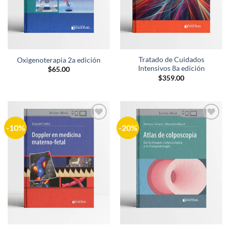
Tratado de Cuidados
Oxigenoterapia 2a edición
Intensivos 8a edición
$
65.00
$
359.00
-10%
-20%
Añadir
Añadir
a la
a la
lista de
lista de
deseos
deseos