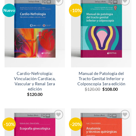
-10%
Añadir
Añadir
Nuevo
a la
a la
lista de
lista de
deseos
deseos
Cardio-Nefrología:
Manual de Patología del
Vinculación Cardíaca,
Tracto Genital Inferior y
Vascular y Renal 1era
Colposcopia 1era edición
edición
El
El
$
120.00
$
108.00
precio
precio
$
120.00
original
actual
era:
es:
$120.00.
$108.00.
-10%
-20%
Añadir
Añadir
a la
a la
lista de
lista de