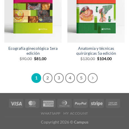
deseos
deseos
Ecografía ginecológica 1era
Anatomía y técnicas
edición
quirúrgicas 5a edición
El
El
El
El
$
90.00
$
81.00
$
130.00
$
104.00
precio
precio
precio
precio
original
actual
original
actual
era:
es:
era:
es:
$90.00.
$81.00.
$130.00.
$104.00.
1
2
3
4
5
WHATSAPP
MY ACCOUNT
Copyright 2026 ©
Campus