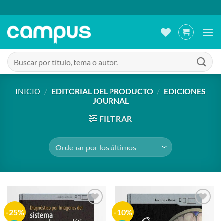
Saltar
al
contenido
Buscar
por:
INICIO
/
EDITORIAL DEL PRODUCTO
/
EDICIONES
JOURNAL
FILTRAR
-25%
-10%
Añadir
Añadir
a la
a la