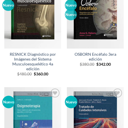
lista de
lista de
Nuevo
Nuevo
deseos
deseos
Nuevo
RESNICK Diagnóstico por
OSBORN Encéfalo 3era
Imágenes del Sistema
edición
Musculoesquelético 4a
El
El
$
380.00
$
342.00
precio
precio
edición
original
actual
El
El
$
480.00
$
360.00
era:
es:
precio
precio
$380.00.
$342.00.
original
actual
era:
es:
$480.00.
$360.00.
Añadir
Añadir
Nuevo
Nuevo
a la
a la
lista de
lista de
deseos
deseos