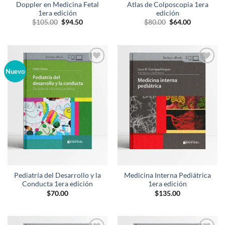
Doppler en Medicina Fetal
Atlas de Colposcopia 1era
1era edición
edición
El
El
El
El
$
105.00
$
94.50
$
80.00
$
64.00
precio
precio
precio
precio
original
actual
original
actual
era:
es:
era:
es:
$105.00.
$94.50.
$80.00.
$64.00.
Añadir
Añadir
Nuevo
a la
a la
lista de
lista de
deseos
deseos
Pediatría del Desarrollo y la
Medicina Interna Pediátrica
Conducta 1era edición
1era edición
$
70.00
$
135.00