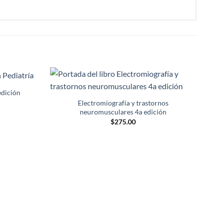
edición
Nuev
Añadir
Añadir
a la
a la
Electromiografía y trastornos
lista de
lista de
neuromusculares 4a edición
deseos
deseos
$
275.00