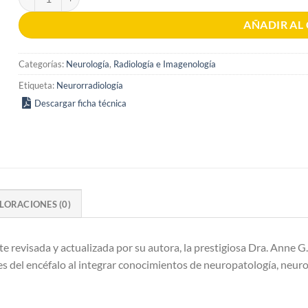
AÑADIR AL
Categorías:
Neurología
,
Radiología e Imagenología
Etiqueta:
Neurorradiología
Descargar ficha técnica
LORACIONES (0)
evisada y actualizada por su autora, la prestigiosa Dra. Anne G. 
 del encéfalo al integrar conocimientos de neuropatología, neuroc