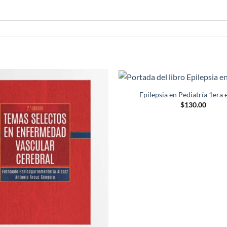
Epilepsia en Pediatría 1era 
Añadir
$
130.00
a la
lista de
deseos