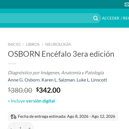
ACCEDER / RE
INICIO
/
LIBROS
/
NEUROLOGÍA
OSBORN Encéfalo 3era edición
Diagnóstico por Imágenes, Anatomía y Patología
Anne G. Osborn
,
Karen L. Salzman
,
Luke L. Linscott
El
El
380.00
342.00
$
$
precio
precio
» Incluye
versión digital
original
actual
era:
es:
$380.00.
$342.00.
Fecha de entrega estimada: Ago 8, 2026 - Ago 12, 2026
OSBORN Encéfalo 3era edición cantidad