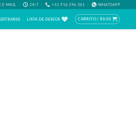
E-MAIL
24/7
+51 916 396 361
WHATSAPP
CARRITO /
$
0.00
GISTRARSE
LISTA DE DESEOS