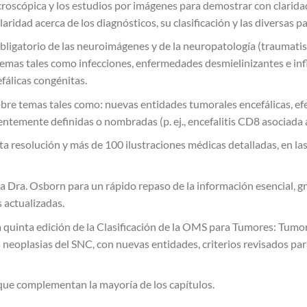
croscópica y los estudios por imágenes para demostrar con clarid
ridad acerca de los diagnósticos, su clasificación y las diversas p
bligatorio de las neuroimágenes y de la neuropatología (traumati
n temas tales como infecciones, enfermedades desmielinizantes e inf
álicas congénitas.
obre temas tales como: nuevas entidades tumorales encefálicas, e
ntemente definidas o nombradas (p. ej., encefalitis CD8 asociada a
 resolución y más de 100 ilustraciones médicas detalladas, en las c
a Dra. Osborn para un rápido repaso de la información esencial, gr
s actualizadas.
quinta edición de la Clasificación de la OMS para Tumores: Tumore
s neoplasias del SNC, con nuevas entidades, criterios revisados pa
 que complementan la mayoría de los capítulos.