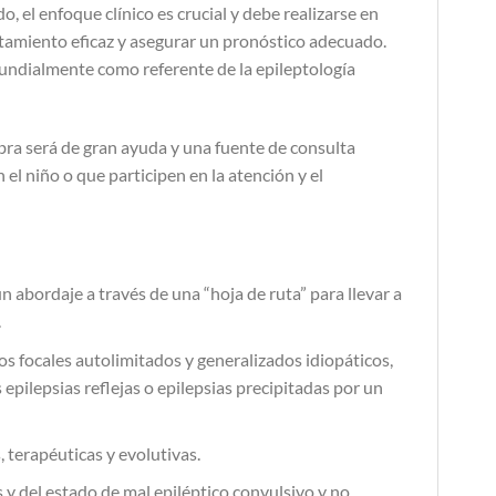
, el enfoque clínico es crucial y debe realizarse en
atamiento eficaz y asegurar un pronóstico adecuado.
mundialmente como referente de la epileptología
obra será de gran ayuda y una fuente de consulta
el niño o que participen en la atención y el
un abordaje a través de una “hoja de ruta” para llevar a
.
cos focales autolimitados y generalizados idiopáticos,
epilepsias reflejas o epilepsias precipitadas por un
 terapéuticas y evolutivas.
 y del estado de mal epiléptico convulsivo y no