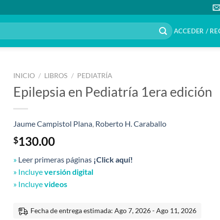
ACCEDER / RE
INICIO
/
LIBROS
/
PEDIATRÍA
Epilepsia en Pediatría 1era edición
Jaume Campistol Plana
,
Roberto H. Caraballo
130.00
$
»
Leer primeras páginas
¡Click aquí!
» Incluye
versión digital
» Incluye
videos
Fecha de entrega estimada: Ago 7, 2026 - Ago 11, 2026