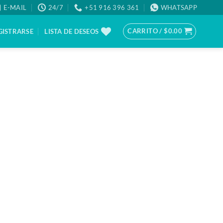
E-MAIL
24/7
+51 916 396 361
WHATSAPP
CARRITO /
$
0.00
GISTRARSE
LISTA DE DESEOS