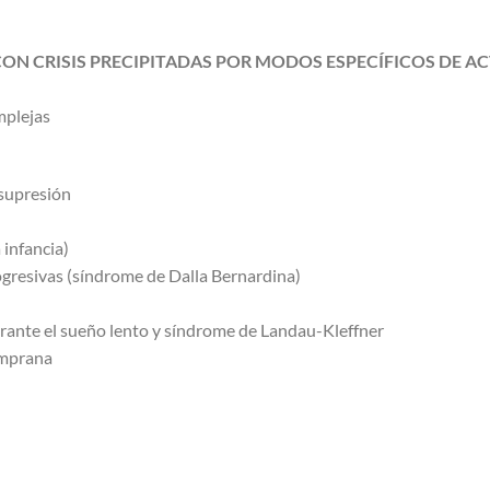
S CON CRISIS PRECIPITADAS POR MODOS ESPECÍFICOS DE A
mplejas
-supresión
 infancia)
ogresivas (síndrome de Dalla Bernardina)
urante el sueño lento y síndrome de Landau-Kleffner
temprana