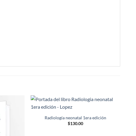
-10
Añadir
Añadir
a la
a la
Radiología neonatal 1era edición
lista de
lista de
Nuev
$
130.00
deseos
deseos
Nuev