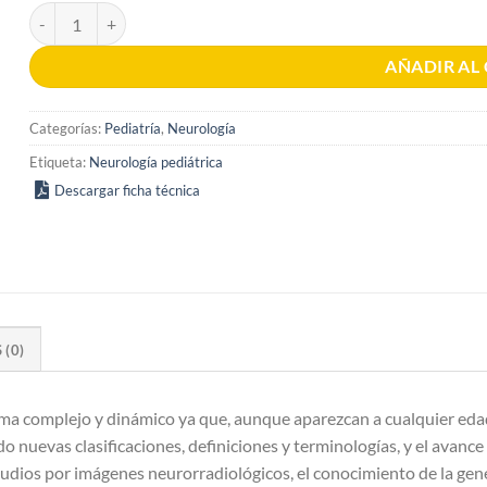
Epilepsia en Pediatría 1era edición cantidad
AÑADIR AL
Categorías:
Pediatría
,
Neurología
Etiqueta:
Neurología pediátrica
Descargar ficha técnica
(0)
tema complejo y dinámico ya que, aunque aparezcan a cualquier edad,
o nuevas clasificaciones, definiciones y terminologías, y el avance 
estudios por imágenes neurorradiológicos, el conocimiento de la gen