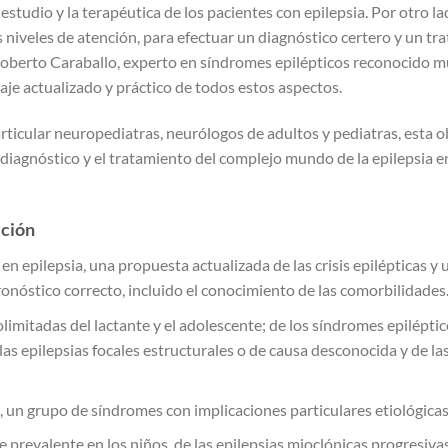
tudio y la terapéutica de los pacientes con epilepsia. Por otro lado
niveles de atención, para efectuar un diagnóstico certero y un tr
, Roberto Caraballo, experto en síndromes epilépticos reconocido 
aje actualizado y práctico de todos estos aspectos.
articular neuropediatras, neurólogos de adultos y pediatras, esta 
iagnóstico y el tratamiento del complejo mundo de la epilepsia en 
ición
en epilepsia, una propuesta actualizada de las crisis epilépticas y 
onóstico correcto, incluido el conocimiento de las comorbilidades
olimitadas del lactante y el adolescente; de los síndromes epilépti
s epilepsias focales estructurales o de causa desconocida y de las 
, un grupo de síndromes con implicaciones particulares etiológicas,
 prevalente en los niños, de las epilepsias mioclónicas progresivas