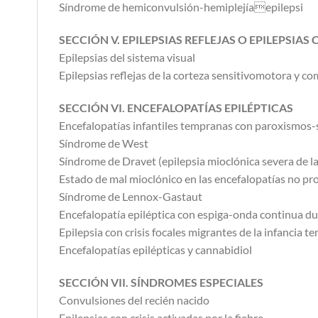
Síndrome de hemiconvulsión-hemiplejíaepilepsi
SECCIÓN V. EPILEPSIAS REFLEJAS O EPILEPSIA
Epilepsias del sistema visual
Epilepsias reflejas de la corteza sensitivomotora y co
SECCIÓN VI. ENCEFALOPATÍAS EPILÉPTICAS
Encefalopatías infantiles tempranas con paroxismos
Síndrome de West
Síndrome de Dravet (epilepsia mioclónica severa de la
Estado de mal mioclónico en las encefalopatías no pr
Síndrome de Lennox-Gastaut
Encefalopatía epiléptica con espiga-onda continua d
Epilepsia con crisis focales migrantes de la infancia 
Encefalopatías epilépticas y cannabidiol
SECCIÓN VII. SÍNDROMES ESPECIALES
Convulsiones del recién nacido
Epilepsias con crisis activadas por la fiebre