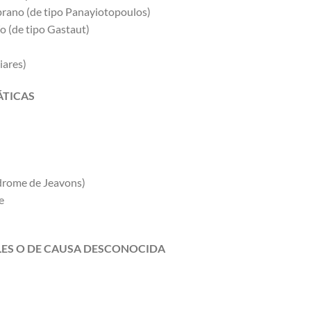
emprano (de tipo Panayiotopoulos)
dío (de tipo Gastaut)
iares)
ÁTICAS
ndrome de Jeavons)
e
ALES O DE CAUSA DESCONOCIDA