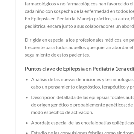
farmacológicos y no farmacológicos han favorecido el es
cada niño con sospecha de la enfermedad en todos los 
En Epilepsia en Pediatría. Manejo práctico, su autor
pediátrica, encara junto a sus colaboradores un abord
Dirigida en especial a los profesionales médicos, en p
frecuente para todos aquellos que quieran abordar el d
seguimiento de estos pacientes.
Puntos clave de Epilepsia en Pediatría 1era ed
Análisis de las nuevas definiciones y terminologías 
cabo un pensamiento diagnóstico, terapéutico y pr
Descripción detallada de las epilepsias focales aut
de origen genético o probablemente genéticos; de la
modo específico de activación.
Abordaje especial de las encefalopatías epilépticas
Estudio de las convulsiones febriles como síndrome