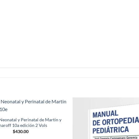
Añadir
a la
eonatal y Perinatal de Martin y
lista de
naroff 10a edición 2 Vols
deseos
$
430.00