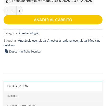
$90.00.
$79.00.
Fecha de entrega estimada: Ago 8, 2026 - Ago 12, 2026
Atlas de Anatomía Ecográfica en Anestesia Regional y Dolor 1era edic
AÑADIR AL CARRITO
Categoría:
Anestesiología
Etiquetas:
Anestesia ecoguiada
,
Anestesia regional ecoguiada
,
Medicina
del dolor
Descargar ficha técnica
DESCRIPCIÓN
ÍNDICE
CARACTERÍSTICAS