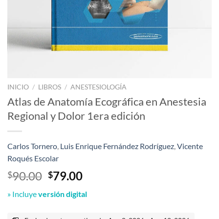
INICIO
/
LIBROS
/
ANESTESIOLOGÍA
Atlas de Anatomía Ecográfica en Anestesia
Regional y Dolor 1era edición
Carlos Tornero
,
Luis Enrique Fernández Rodríguez
,
Vicente
Roqués Escolar
El
El
90.00
79.00
$
$
precio
precio
» Incluye
versión digital
original
actual
era:
es: