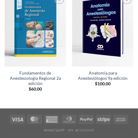
Añadir
Añadir
a la
a la
lista de
lista de
deseos
deseos
Fundamentos de
Anatomía para
Anestesiología Regional 2a
Anestesiólogos 9a edición
edición
$
100.00
$
60.00
WHATSAPP
MY ACCOUNT