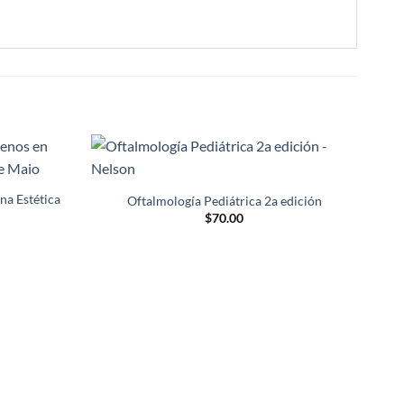
-10
Añadir
Añadir
a la
a la
na Estética
Oftalmología Pediátrica 2a edición
lista de
lista de
$
70.00
deseos
deseos