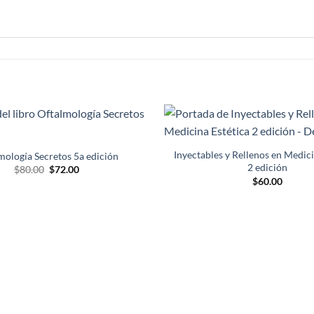
Añadir
a la
Inyectables y Rellenos en Medici
mología Secretos 5a edición
lista de
2 edición
El
El
$
80.00
$
72.00
deseos
precio
precio
$
60.00
original
actual
era:
es:
$80.00.
$72.00.