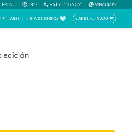
E-MAIL
24/7
+51 916 396 361
WHATSAPP
CARRITO /
$
0.00
GISTRARSE
LISTA DE DESEOS
a edición
d