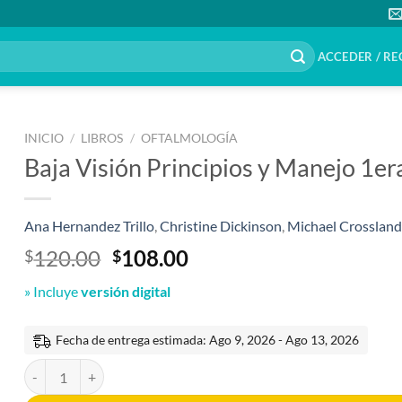
ACCEDER / RE
INICIO
/
LIBROS
/
OFTALMOLOGÍA
Baja Visión Principios y Manejo 1er
Ana Hernandez Trillo
,
Christine Dickinson
,
Michael Crosslan
El
El
120.00
108.00
$
$
precio
precio
» Incluye
versión digital
original
actual
era:
es:
$120.00.
$108.00.
Fecha de entrega estimada: Ago 9, 2026 - Ago 13, 2026
Baja Visión Principios y Manejo 1era edición cantidad