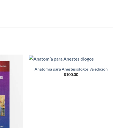
Anatomía para Anestesiólogos 9a edición
Añadir
Añadir
$
100.00
a la
a la
lista de
lista de
deseos
deseos