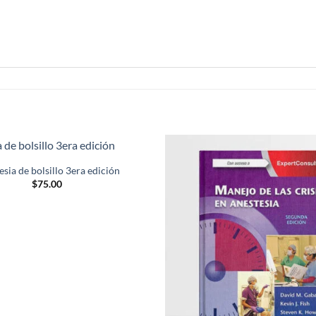
sia de bolsillo 3era edición
Añadir
$
75.00
a la
lista de
deseos