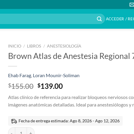
ACCEDER / RE
INICIO
/
LIBROS
/
ANESTESIOLOGÍA
Brown Atlas de Anestesia Regional 
Ehab Farag
,
Loran Mounir-Soliman
El
El
155.00
139.00
$
$
precio
precio
Atlas clínico de referencia para realizar bloqueos nerviosos co
original
actual
imágenes anatómicas detalladas. Ideal para anestesiólogos y 
era:
es:
$155.00.
$139.00.
Fecha de entrega estimada: Ago 8, 2026 - Ago 12, 2026
Brown Atlas de Anestesia Regional 7a edición cantidad