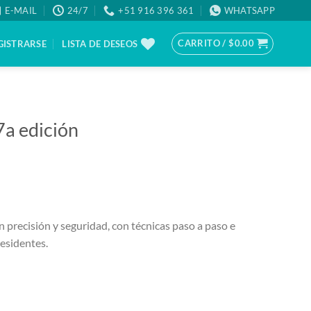
E-MAIL
24/7
+51 916 396 361
WHATSAPP
CARRITO /
$
0.00
GISTRARSE
LISTA DE DESEOS
7a edición
n precisión y seguridad, con técnicas paso a paso e
residentes.