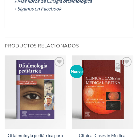
» Más libros de Cirugía oftalmológica
» Síganos en Facebook
PRODUCTOS RELACIONADOS
Añadir
Añadir
Nuevo
a la
a la
lista de
lista de
deseos
deseos
Oftalmología pediátrica para
Clinical Cases in Medical