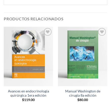
PRODUCTOS RELACIONADOS
Añadir
Añadir
a la
a la
lista de
lista de
deseos
deseos
Avances en endocrinología
Manual Washington de
quirúrgica 1era edición
cirugía 8a edición
$
119.00
$
80.00