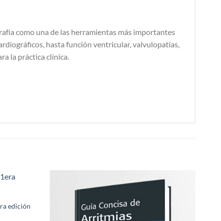
iografía como una de las herramientas más importantes
iográficos, hasta función ventricular, valvulopatías,
a la práctica clínica.
Añadir
Añadir
a la
a la
ra edición
lista de
lista de
deseos
deseos