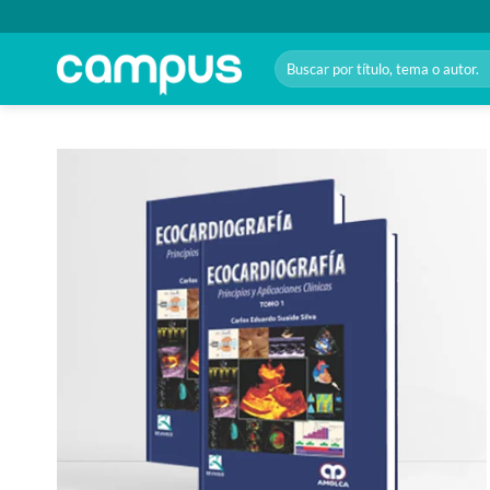
Saltar
al
Buscar
contenido
por:
Añadir
a la
lista
de
deseos