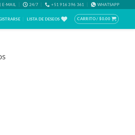
E-MAIL
24/7
+51 916 396 361
WHATSAPP
CARRITO /
$
0.00
GISTRARSE
LISTA DE DESEOS
os