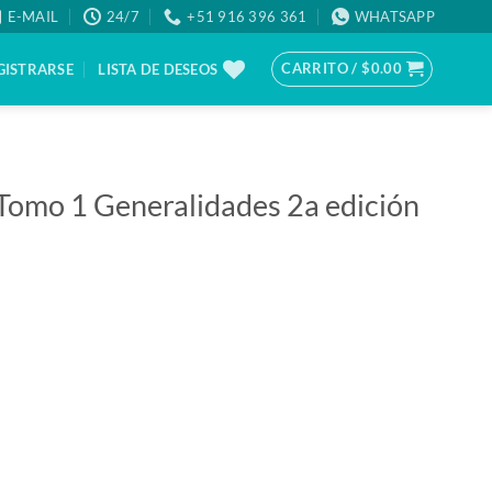
E-MAIL
24/7
+51 916 396 361
WHATSAPP
CARRITO /
$
0.00
GISTRARSE
LISTA DE DESEOS
 Tomo 1 Generalidades 2a edición
n cantidad