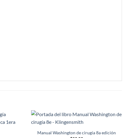
Añadir
Añadir
a la
a la
Manual Washington de cirugía 8a edición
lista de
lista de