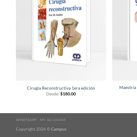
deseos
Maestría 
Cirugía Reconstructiva 1era edición
Desde:
$
180.00
WHATSAPP
MY ACCOUNT
Copyright 2026 ©
Campus