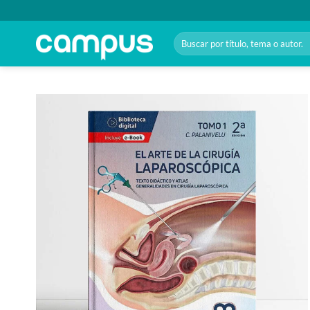
Saltar
al
Buscar
contenido
por:
Añadir
a la
lista
de
deseos