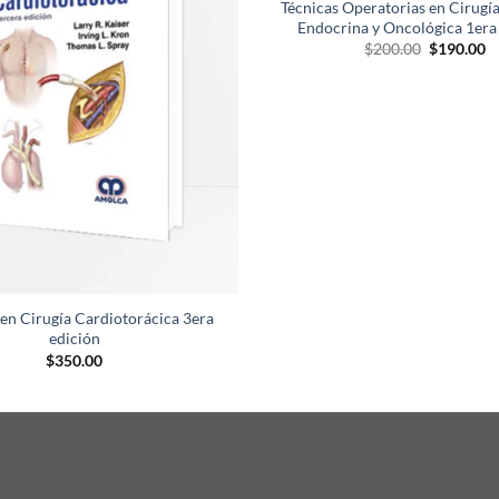
Técnicas Operatorias en Cirugí
deseos
Endocrina y Oncológica 1era
El
El
$
200.00
$
190.00
precio
p
original
ac
era:
es
$200.00.
$
en Cirugía Cardiotorácica 3era
edición
$
350.00