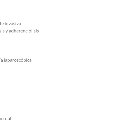
te invasiva
is y adherenciolisis
ía laparoscópica
actual