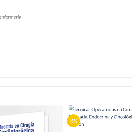
 enfermería
-5%
Añadir
a la
lista de