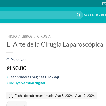
ACCEDER / RE
INICIO
/
LIBROS
/
CIRUGÍA
El Arte de la Cirugía Laparoscópica
C. Palanivelu
150.00
$
»
Leer primeras páginas
Click aquí
» Incluye
versión digital
Fecha de entrega estimada: Ago 8, 2026 - Ago 12, 2026
El Arte de la Cirugía Laparoscópica Tomo 1 Generalidades 2a edició