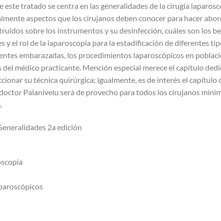
e este tratado se centra en las generalidades de la cirugía laparosc
palmente aspectos que los cirujanos deben conocer para hacer abor
uidos sobre los instrumentos y su desinfección, cuáles son los ben
s y el rol de la laparoscopia para la estadificación de diferentes 
ientes embarazadas, los procedimientos laparoscópicos en població
s del médico practicante. Mención especial merece el capítulo dedic
cionar su técnica quirúrgica; igualmente, es de interés el capítulo
 doctor Palanivelu será de provecho para todos los cirujanos mínim
.
 Generalidades 2a edición
oscopía
aparoscópicos