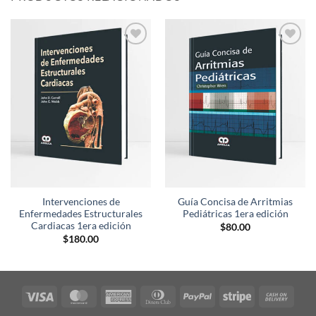
Añadir
Añadir
a la
a la
lista de
lista de
deseos
deseos
Intervenciones de
Guía Concisa de Arritmias
Enfermedades Estructurales
Pediátricas 1era edición
Cardiacas 1era edición
$
80.00
$
180.00