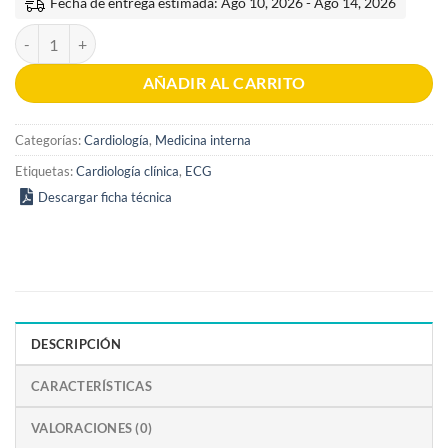
Fecha de entrega estimada: Ago 10, 2026 - Ago 14, 2026
Electrocardiografía de las arritmias 2a edición cantidad
AÑADIR AL CARRITO
Categorías:
Cardiología
,
Medicina interna
Etiquetas:
Cardiología clínica
,
ECG
Descargar ficha técnica
DESCRIPCIÓN
CARACTERÍSTICAS
VALORACIONES (0)